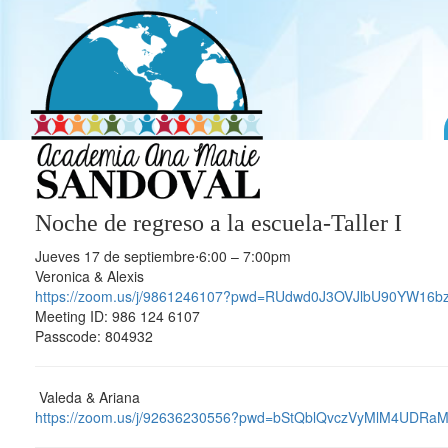
Noche de regreso a la escuela-Taller I
Jueves 17 de septiembre⋅
6:00 – 7:00pm
Veronica & Alexis
https://zoom.us/j/9861246107?pwd=RUdwd0J3OVJlbU90YW1
Meeting ID: 986 124 6107
Passcode: 804932
Valeda & Ariana
https://zoom.us/j/92636230556?pwd=bStQblQvczVyMlM4UDRa