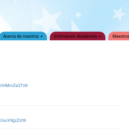
Acerca de nosotros
Información Académica
Maestros
6bzhHMmZsQT09
MUxuVVgzZz09