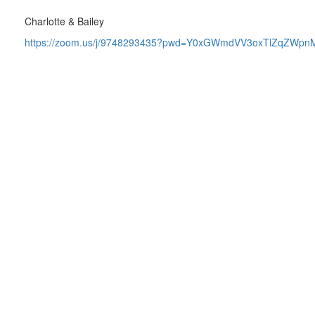
Charlotte & Bailey
https://zoom.us/j/9748293435?pwd=Y0xGWmdVV3oxTlZqZWp